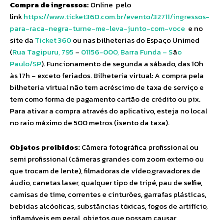
Compra de ingressos:
Online pelo
link
https://www.ticket360.com.br/
evento/32711/ingressos-
para-
raca-negra-turne-me-leva-
junto-com-voce
e no
site da
Ticket 360
ou nas bilheterias do Espaço Unimed
(
Rua Tagipuru, 795
–
01156-000, Barra Funda – S
ã
o
Paulo/SP
). Funcionamento de segunda a sábado, das 10h
às 17h – exceto feriados. Bilheteria virtual: A compra pela
bilheteria virtual não tem acréscimo de taxa de serviço e
tem como forma de pagamento cartão de crédito ou pix.
Para ativar a compra através do aplicativo, esteja no local
no raio máximo de 500 metros (isento da taxa).
Objetos proibidos:
Câmera fotográfica profissional ou
semi profissional (câmeras grandes com zoom externo ou
que trocam de lente), filmadoras de vídeo,gravadores de
áudio, canetas laser, qualquer tipo de tripé, pau de selfie,
camisas de time, correntes e cinturões, garrafas plásticas,
bebidas alcóolicas, substâncias tóxicas, fogos de artifício,
inflamáveis em geral, objetos que possam causar