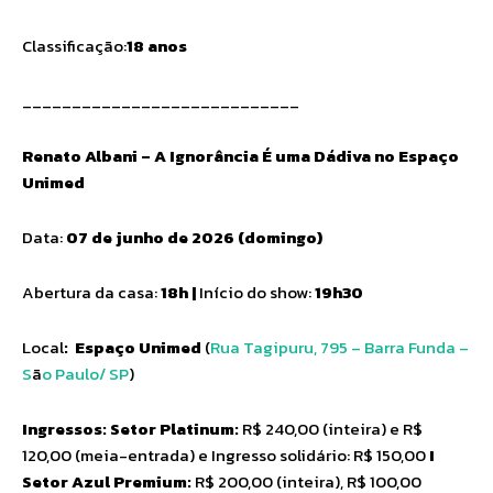
Classificação:
18 anos
____________________________
Renato Albani – A Ignorância É uma Dádiva no Espaço
Unimed
Data:
07 de junho de 2026 (domingo)
Abertura da casa:
18h |
Início do show:
19h30
Local
:
Espaço Unimed
(
Rua Tagipuru, 795 – Barra Funda –
S
ã
o Paulo/ SP
)
Ingressos: Setor Platinum:
R$ 240,00 (inteira) e R$
120,00 (meia-entrada) e Ingresso solidário: R$ 150,00
I
Setor Azul Premium:
R$ 200,00 (inteira), R$ 100,00