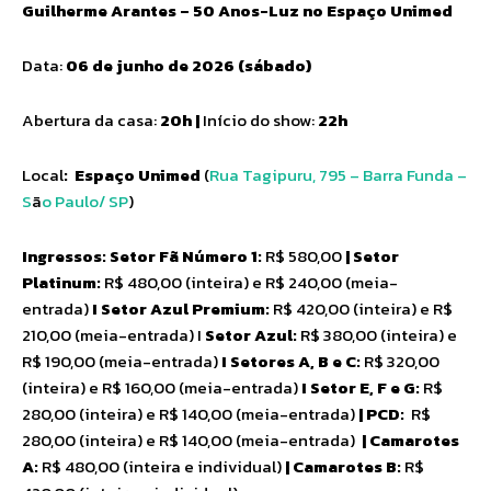
Guilherme Arantes – 50 Anos-Luz no Espaço Unimed
Data:
06 de junho de 2026 (sábado)
Abertura da casa:
20h |
Início do show:
22h
Local
:
Espaço Unimed
(
Rua Tagipuru, 795 – Barra Funda –
S
ã
o Paulo/ SP
)
Ingressos: Setor Fã Número 1:
R$ 580,00
| Setor
Platinum:
R$ 480,00 (inteira) e R$ 240,00 (meia-
entrada)
I Setor Azul Premium:
R$ 420,00 (inteira) e R$
210,00 (meia-entrada) I
Setor Azul:
R$ 380,00 (inteira) e
R$ 190,00 (meia-entrada)
I Setores A, B e C:
R$ 320,00
(inteira) e R$ 160,00 (meia-entrada)
I Setor E, F e G:
R$
280,00 (inteira) e R$ 140,00 (meia-entrada)
| PCD:
R$
280,00 (inteira) e R$ 140,00 (meia-entrada)
| Camarotes
A:
R$ 480,00 (inteira e individual)
| Camarotes B:
R$