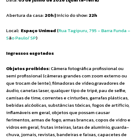
Abertura da casa:
20h |
Início do show:
22h
Local
:
Espaço Unimed
(
Rua Tagipuru, 795 – Barra Funda –
S
ã
o Paulo/ SP
)
Ingressos esgotados
Objetos proibidos:
Câmera fotográfica profissional ou
semi profissional (câmeras grandes com zoom externo ou
que trocam de lente), filmadoras de vídeo,gravadores de
áudio, canetas laser, qualquer tipo de tripé, pau de selfie,
camisas de time, correntes e cinturões, garrafas plásticas,
bebidas alcóolicas, substâncias tóxicas, fogos de artifício,
inflamáveis em geral, objetos que possam causar
ferimentos, armas de fogo, armas brancas, copos de vidro e
vidros em geral, frutas inteiras, latas de alumínio, guarda-
chuva, jornais, revistas, bandeiras e faixas, capacetes de