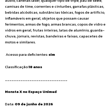
áudio, canetas laser, qualquer tipo de tripé, pau de selfie,
camisas de time, correntes e cinturões, garrafas plásticas,
bebidas alcóolicas, substâncias tóxicas, fogos de artifício,
inflamáveis em geral, objetos que possam causar
ferimentos, armas de fogo, armas brancas, copos de vidro e
vidros em geral, frutas inteiras, latas de alumínio, guarda-
chuva, jornais, revistas, bandeiras e faixas, capacetes de
motos e similares.
Acesso para deficientes:
sim
Classificação:
18 anos
____________________________
Monsta X no Espaço Unimed
Data:
09 de junho de 2026