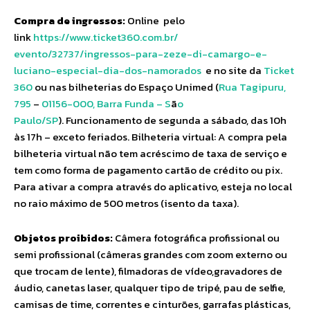
Compra de ingressos:
Online pelo
link
https://www.ticket360.com.br/
evento/32737/ingressos-para-
zeze-di-camargo-e-
luciano-
especial-dia-dos-namorados
e no site da
Ticket
360
ou nas bilheterias do Espaço Unimed (
Rua Tagipuru,
795
–
01156-000, Barra Funda – S
ã
o
Paulo/SP
). Funcionamento de segunda a sábado, das 10h
às 17h – exceto feriados. Bilheteria virtual: A compra pela
bilheteria virtual não tem acréscimo de taxa de serviço e
tem como forma de pagamento cartão de crédito ou pix.
Para ativar a compra através do aplicativo, esteja no local
no raio máximo de 500 metros (isento da taxa).
Objetos proibidos:
Câmera fotográfica profissional ou
semi profissional (câmeras grandes com zoom externo ou
que trocam de lente), filmadoras de vídeo,gravadores de
áudio, canetas laser, qualquer tipo de tripé, pau de selfie,
camisas de time, correntes e cinturões, garrafas plásticas,