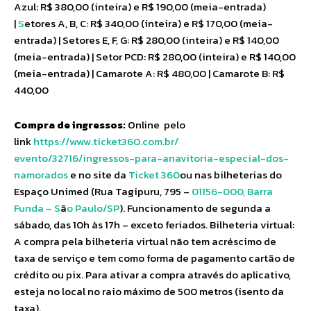
Azul: R$ 380,00 (inteira) e R$ 190,00 (meia-entrada)
|
S
etores A, B, C: R$ 340,00 (inteira) e R$ 170,00 (meia-
entrada) | Setores E, F, G: R$ 280,00 (inteira) e R$ 140,00
(meia-entrada) | Setor PCD: R$ 280,00 (inteira) e R$ 140,00
(meia-entrada) | Camarote A: R$ 480,00 | Camarote B: R$
440,00
Compra de ingressos:
Online pelo
link
https://www.ticket360.com.br/
evento/32716/ingressos-para-
anavitoria-especial-dos-
namorados
e no site da
Ticket 360
ou nas bilheterias do
Espaço Unimed (Rua Tagipuru, 795 –
01156-000, Barra
Funda – S
ã
o Paulo/SP
). Funcionamento de segunda a
sábado, das 10h às 17h – exceto feriados. Bilheteria virtual:
A compra pela bilheteria virtual não tem acréscimo de
taxa de serviço e tem como forma de pagamento cartão de
crédito ou pix. Para ativar a compra através do aplicativo,
esteja no local no raio máximo de 500 metros (isento da
taxa).