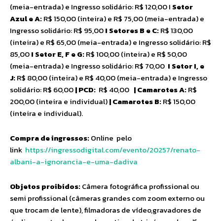
(meia-entrada) e Ingresso solidário: R$ 120,00 I
Setor
Azul e A:
R$ 150,00 (inteira) e R$ 75,00 (meia-entrada) e
Ingresso solidário: R$ 95,00
I Setores B e C:
R$ 130,00
(inteira) e R$ 65,00 (meia-entrada) e Ingresso solidário: R$
85,00
I Setor E, F e G:
R$ 100,00 (inteira) e R$ 50,00
(meia-entrada) e Ingresso solidário: R$ 70,00
I Setor I, e
J:
R$ 80,00 (inteira) e R$ 40,00 (meia-entrada) e Ingresso
solidário: R$ 60,00
| PCD:
R$ 40,00
| Camarotes A:
R$
200,00 (inteira e individual)
| Camarotes B:
R$ 150,00
(inteira e individual).
Compra de ingressos:
Online pelo
link
https://ingressodigital.com/
evento/20257/renato-
albani-a-
ignorancia-e-uma-dadiva
Objetos proibidos:
Câmera fotográfica profissional ou
semi profissional (câmeras grandes com zoom externo ou
que trocam de lente), filmadoras de vídeo,gravadores de