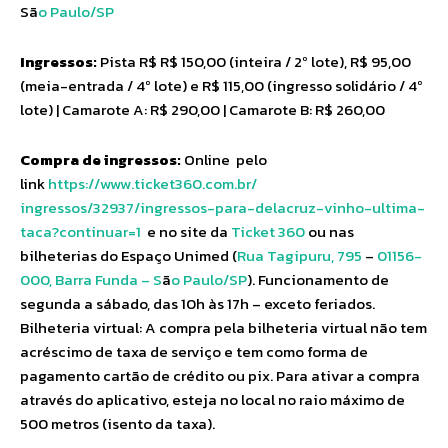
Sã
o Paulo/SP
Ingressos:
Pista R$ R$ 150,00 (inteira / 2º lote), R$ 95,00
(meia-entrada / 4º lote) e R$ 115,00 (ingresso solidário / 4º
lote) | Camarote A: R$ 290,00 | Camarote B: R$ 260,00
Compra de ingressos:
Online pelo
link
https://www.ticket360.com.br/
ingressos/32937/ingressos-
para-delacruz-vinho-ultima-
taca?continuar=1
e no site da
Ticket 360
ou nas
bilheterias do Espaço Unimed (
Rua Tagipuru, 795
–
01156-
000, Barra Funda – S
ã
o Paulo/SP
). Funcionamento de
segunda a sábado, das 10h às 17h – exceto feriados.
Bilheteria virtual: A compra pela bilheteria virtual não tem
acréscimo de taxa de serviço e tem como forma de
pagamento cartão de crédito ou pix. Para ativar a compra
através do aplicativo, esteja no local no raio máximo de
500 metros (isento da taxa).