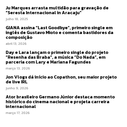
Ju Marques arrasta multidão para gravação de
“Seresta Internacional in Aracaju”
julho 18, 2025
GIANA assina “Last Goodbye”, primeiro single em
inglês de Gustavo Mioto e comenta bastidores da
composição
abril 13, 2026
Day e Lara lançam o primeiro single do projeto
“Resenha das Braba”, a música “Do Nada”, em
parceria com Lary e Mariana Fagundes
março 13, 2026
Jon Vlogs dá início ao Copathon, seu maior projeto
de live IRL
junho 9, 2026
Ator brasileiro Germano Júnior destaca momento
histórico do cinema nacional e projeta carreira
internacional
março 17, 2026