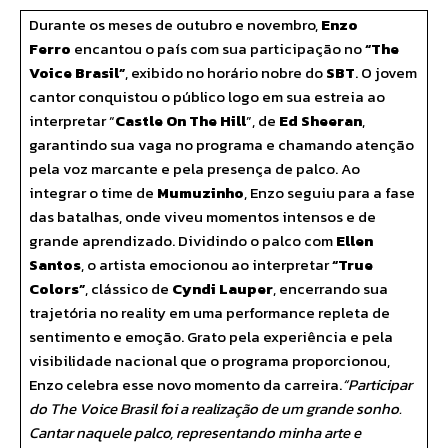
Durante os meses de outubro e novembro,
Enzo
Ferro
encantou o país com sua participação no
“The
Voice Brasil”
, exibido no horário nobre do
SBT
. O jovem
cantor conquistou o público logo em sua estreia ao
interpretar “
Castle On The Hill
”, de
Ed Sheeran
,
garantindo sua vaga no programa e chamando atenção
pela voz marcante e pela presença de palco. Ao
integrar o time de
Mumuzinho
, Enzo seguiu para a fase
das batalhas, onde viveu momentos intensos e de
grande aprendizado. Dividindo o palco com
Ellen
Santos
, o artista emocionou ao interpretar
“True
Colors”
, clássico de
Cyndi Lauper
, encerrando sua
trajetória no reality em uma performance repleta de
sentimento e emoção. Grato pela experiência e pela
visibilidade nacional que o programa proporcionou,
Enzo celebra esse novo momento da carreira.
“Participar
do The Voice Brasil foi a realização de um grande sonho.
Cantar naquele palco, representando minha arte e