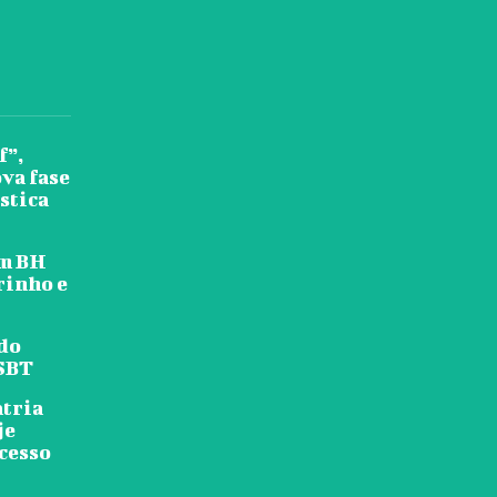
f”,
va fase
stica
em BH
rinho e
 do
 SBT
atria
je
cesso