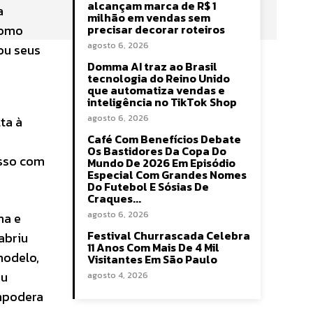
alcançam marca de R$ 1
a
milhão em vendas sem
como
precisar decorar roteiros
agosto 6, 2026
ou seus
Domma AI traz ao Brasil
tecnologia do Reino Unido
que automatiza vendas e
inteligência no TikTok Shop
agosto 6, 2026
ta à
Café Com Benefícios Debate
Os Bastidores Da Copa Do
isso com
Mundo De 2026 Em Episódio
Especial Com Grandes Nomes
Do Futebol E Sósias De
Craques...
agosto 6, 2026
na e
Festival Churrascada Celebra
abriu
11 Anos Com Mais De 4 Mil
modelo,
Visitantes Em São Paulo
eu
agosto 4, 2026
mpodera