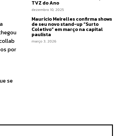
TVZ do Ano
dezembro 10, 2025
Maurício Meirelles confirma shows
ma
de seu novo stand-up “Surto
Coletivo” em março na capital
 chegou
paulista
collab
março 3, 2026
ios por
ue se