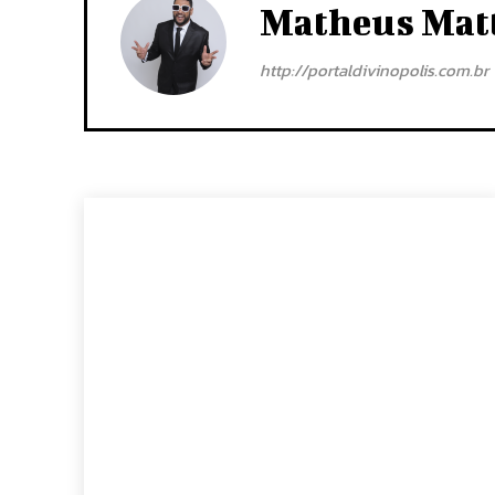
Matheus Mat
http://portaldivinopolis.com.br