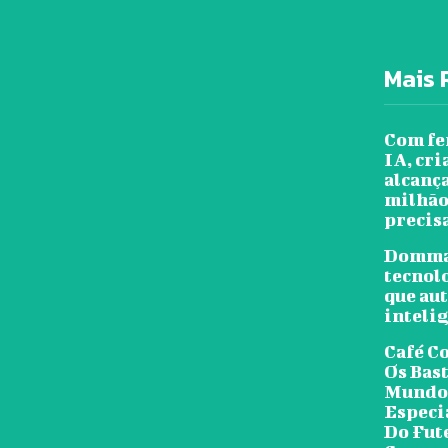
Mais 
Com fe
IA, cr
alcanç
milhão
precis
Domma 
tecnol
que au
inteli
Café C
Os Bas
Mundo 
Especi
Do Fut