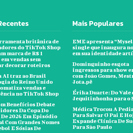
Recentes
Mais Populares
rramenta britânica de
EME apresenta “Mysel
iadores do TikTok Shop
single que inaugura no
am marca de R$ 1
em sua identidade artí
 em vendas sem
Dominguinho esgota
ar decorar roteiros
ingressos para show 
AI traz ao Brasil
com João Gomes, Mest
ogia do Reino Unido
Jota.pê
tomatiza vendas e
Érika Duarte: Do Vale
gência no TikTok Shop
Jequitinhonha para o
om Benefícios Debate
Médica Trocou A Pedi
tidores Da Copa Do
Para Salvar O Pai E Ho
De 2026 Em Episódio
Expande Clínica De Su
al Com Grandes Nomes
Para São Paulo
ebol E Sósias De