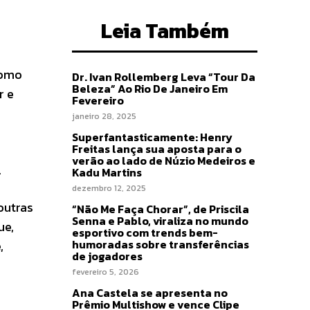
Leia Também
como
Dr. Ivan Rollemberg Leva “Tour Da
Beleza” Ao Rio De Janeiro Em
r e
Fevereiro
janeiro 28, 2025
Superfantasticamente: Henry
Freitas lança sua aposta para o
verão ao lado de Núzio Medeiros e
.
Kadu Martins
dezembro 12, 2025
outras
“Não Me Faça Chorar”, de Priscila
Senna e Pablo, viraliza no mundo
ue,
esportivo com trends bem-
humoradas sobre transferências
,
de jogadores
fevereiro 5, 2026
Ana Castela se apresenta no
Prêmio Multishow e vence Clipe