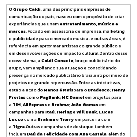
O
Grupo Caldi
, uma das principais empresas de
comunicação do país, nasceu com o propósito de criar
experiências que unem
entretenimento, música e
marcas
. Focado em assessoria de imprensa, marketing
e publicidade para o mercado musical e outras áreas, é
referência em aproximar artistas do grande público e
em desenvolver ações de impacto cultural.Dentro desse
ecossistema, a
Caldi Conecta
, braço publicitário do
grupo, vem ampliando sua atuação e consolidando
presença no mercado publicitário brasileiro por meio de
projetos de grande repercussão. Entre as iniciativas,
estão a ação do
Menos é Mais
para o
Bradesco
;
Henry
Freitas
com o
PagBank
;
MC Daniel
em projetos para
a
TIM
,
AliExpress
e
Brahma
;
João Gomes
em
campanhas para
Itaú
,
Hering
e
Will Bank
;
Lucas
Lucco
com a
Brahma
e
Tierry
em parceria com
a
Tigre
.Outras campanhas de destaque também
incluem
Baú da Felicidade com Ana Castela
, além do