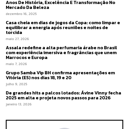
Anos De História, Excelência E Transformação No
Mercado Da Beleza
dezembro 16, 2025
Casa cheia em dias de jogos da Copa: como limpar e
equilibrar a energia após reuniões e noites de
torcida
maio 27, 2026
Assala redefine a alta perfumaria árabe no Brasil
com experiência imersiva e fragrâncias que unem
Marrocos e Europa
maio 7, 2026
Grupo Samba Vip BH confirma apresentações em
Vitória (ES) nos dias 18, 19 e 20
julho 9, 2025
De grandes hits a palcos lotados: Ávine Vinny fecha
2025 em alta e projeta novos passos para 2026
janeiro 13, 2026