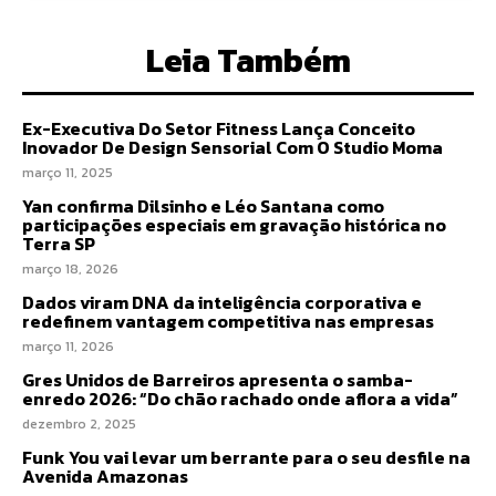
Leia Também
Ex-Executiva Do Setor Fitness Lança Conceito
Inovador De Design Sensorial Com O Studio Moma
março 11, 2025
Yan confirma Dilsinho e Léo Santana como
participações especiais em gravação histórica no
Terra SP
março 18, 2026
Dados viram DNA da inteligência corporativa e
redefinem vantagem competitiva nas empresas
março 11, 2026
Gres Unidos de Barreiros apresenta o samba-
enredo 2026: “Do chão rachado onde aflora a vida”
dezembro 2, 2025
Funk You vai levar um berrante para o seu desfile na
Avenida Amazonas