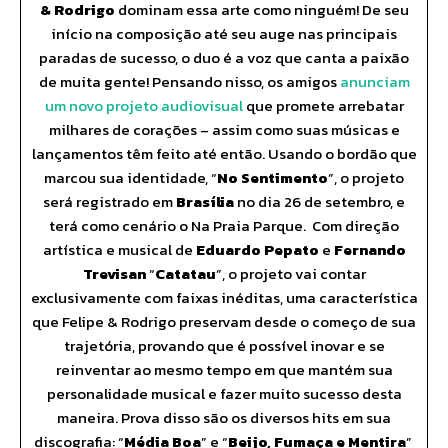
& Rodrigo
dominam essa arte como ninguém! De seu
início na composição até seu auge nas principais
paradas de sucesso, o duo é a voz que canta a paixão
de muita gente! Pensando nisso, os amigos
anunciam
um novo projeto audiovisual
que promete arrebatar
milhares de corações – assim como suas músicas e
lançamentos têm feito até então. Usando o bordão que
marcou sua identidade, “
No Sentimento
”, o projeto
será registrado em
Brasília
no dia 26 de setembro, e
terá como cenário o Na Praia Parque. Com direção
artística e musical de
Eduardo Pepato
e
Fernando
Trevisan
“
Catatau
”, o projeto vai contar
exclusivamente com faixas inéditas, uma característica
que Felipe & Rodrigo preservam desde o começo de sua
trajetória, provando que é possível inovar e se
reinventar ao mesmo tempo em que mantém sua
personalidade musical e fazer muito sucesso desta
maneira. Prova disso são os diversos hits em sua
discografia: “
Média Boa
” e “
Beijo, Fumaça e Mentira
”