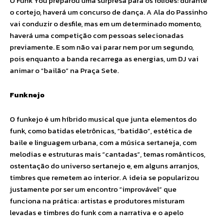
O Funk You preparou uma surpresa para os foliões: durante
o cortejo, haverá um concurso de dança. A Ala do Passinho
vai conduzir o desfile, mas em um determinado momento,
haverá uma competição com pessoas selecionadas
previamente. E som não vai parar nem por um segundo,
pois enquanto a banda recarrega as energias, um DJ vai
animar o “bailão” na Praça Sete.
Funknejo
O funkejo é um híbrido musical que junta elementos do
funk, como batidas eletrônicas, “batidão”, estética de
baile e linguagem urbana, com a música sertaneja, com
melodias e estruturas mais “cantadas”, temas românticos,
ostentação do universo sertanejo e, em alguns arranjos,
timbres que remetem ao interior. A ideia se popularizou
justamente por ser um encontro “improvável” que
funciona na prática: artistas e produtores misturam
levadas e timbres do funk com a narrativa e o apelo