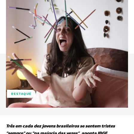
DESTAQUE
Três em cada dez jovens brasileiros se sentem tristes
“sempre” ou “na maioria das vezes”, aponta IBGE