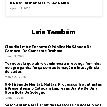
De 4 Mil Visitantes Em São Paulo
agosto 4, 2026
Leia Também
Claudia Leitte Encanta O Público No Sábado De
Carnaval Do Camarote Brahma
março 3, 2025
Tecnologia que abre caminhos: a presença feminina
no agro ganha força com automação e inteligência
de dados
março 25, 2026
NR-1 E Saúde Mental: Multas, Processos Trabalhistas
E Presenteísmo Colocam Empresas Diante De Uma
Nova Rota De Solução
junho 11, 2026
Sesc Santana terá show das Pastoras do Rosário nos