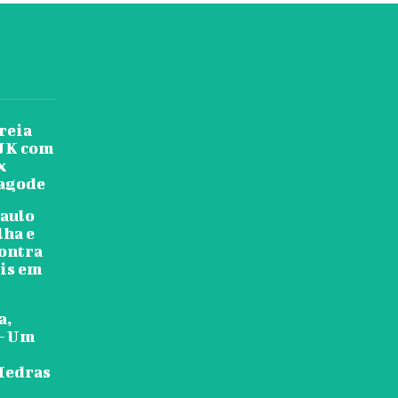
reia
 JK com
x
pagode
Paulo
lha e
contra
is em
a,
 — Um
Hedras