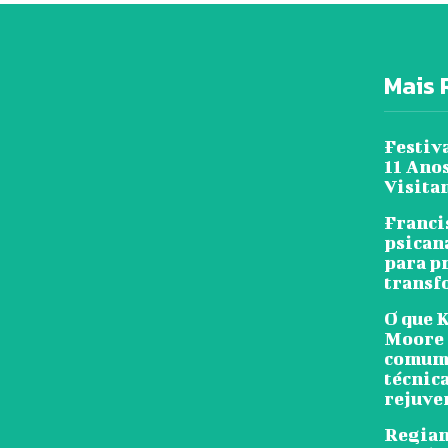
Mais 
Festiv
11 Ano
Visita
Franci
psicaná
para p
transf
O que 
Moore 
comum?
técnic
rejuve
Regian