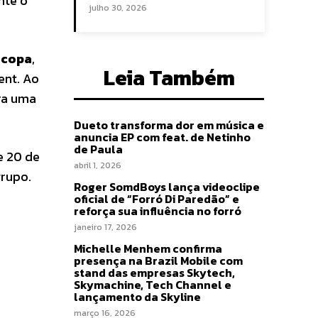
nte o
julho 30, 2026
copa
,
Leia Também
ent. Ao
ra uma
Dueto transforma dor em música e
anuncia EP com feat. de Netinho
de Paula
e 20 de
abril 1, 2026
grupo.
Roger SomdBoys lança videoclipe
oficial de “Forró Di Paredão” e
reforça sua influência no forró
janeiro 17, 2026
Michelle Menhem confirma
presença na Brazil Mobile com
stand das empresas Skytech,
Skymachine, Tech Channel e
lançamento da Skyline
março 16, 2026