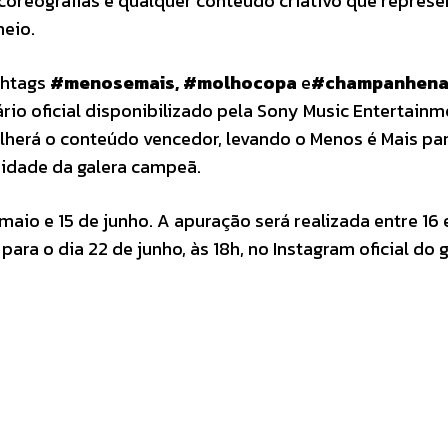
 coreografias e qualquer conteúdo criativo que represe
neio.
shtags
#menosemais, #molhocopa
e
#champanhena
io oficial disponibilizado pela Sony Music Entertainm
lherá o conteúdo vencedor, levando o Menos é Mais pa
nidade da galera campeã.
aio e 15 de junho. A apuração será realizada entre 16 
ra o dia 22 de junho, às 18h, no Instagram oficial do 