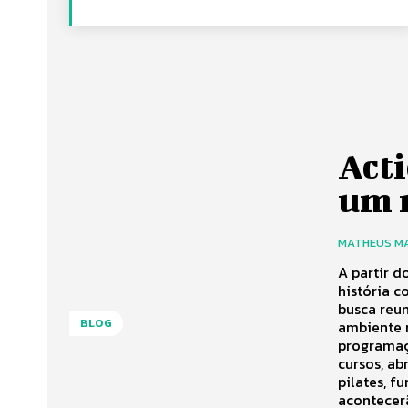
Acti
um 
MATHEUS M
A partir d
história c
busca reu
BLOG
ambiente 
programaç
cursos, a
pilates, f
acontecer