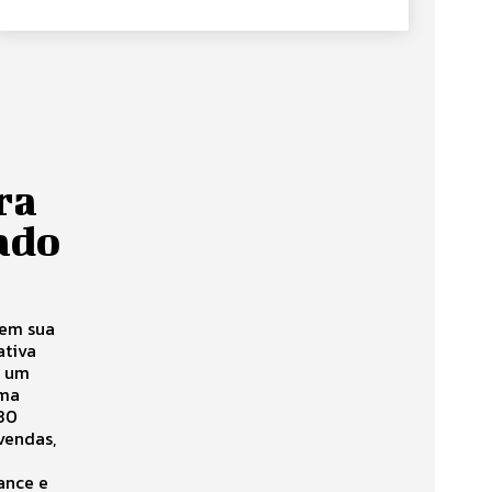
ra
ado
 em sua
ativa
m um
uma
 30
vendas,
ance e