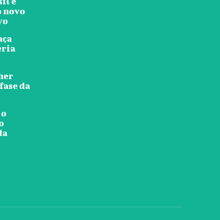
il e
o novo
vo
nça
eria
her
fase da
 o
o
da