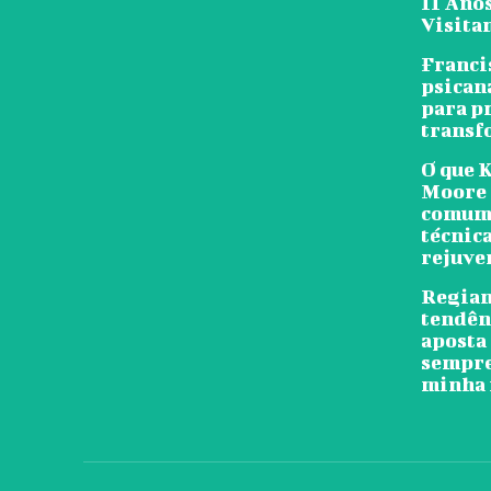
11 Ano
Visita
Franci
psicaná
para p
transf
O que 
Moore 
comum?
técnic
rejuve
Regian
tendênc
aposta 
sempre 
minha