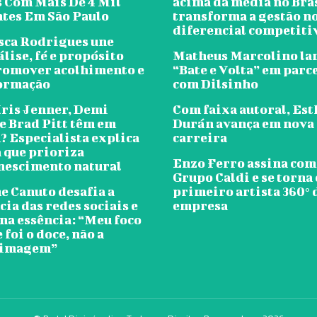
s Com Mais De 4 Mil
acima da média no Bras
ntes Em São Paulo
transforma a gestão n
diferencial competiti
sca Rodrigues une
lise, fé e propósito
Matheus Marcolino la
romover acolhimento e
“Bate e Volta” em parc
ormação
com Dilsinho
Kris Jenner, Demi
Com faixa autoral, Est
e Brad Pitt têm em
Durán avança em nova 
 Especialista explica
carreira
a que prioriza
Enzo Ferro assina com
nescimento natural
Grupo Caldi e se torna 
e Canuto desafia a
primeiro artista 360° 
ia das redes sociais e
empresa
na essência: “Meu foco
foi o doce, não a
 imagem”