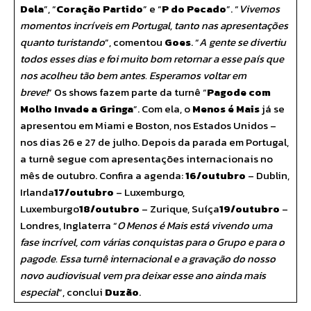
Dela
”, “
Coração Partido
” e “
P do Pecado
”. “
Vivemos
momentos incríveis em Portugal, tanto nas apresentações
quanto turistando
”, comentou
Goes
. “
A gente se divertiu
todos esses dias e foi muito bom retornar a esse país que
nos acolheu tão bem antes. Esperamos voltar em
breve!
” Os shows fazem parte da turnê “
Pagode com
Molho Invade a Gringa
”. Com ela, o
Menos é Mais
já se
apresentou em Miami e Boston, nos Estados Unidos –
nos dias 26 e 27 de julho. Depois da parada em Portugal,
a turnê segue com apresentações internacionais no
mês de outubro. Confira a agenda:
16/outubro
– Dublin,
Irlanda
17/outubro
– Luxemburgo,
Luxemburgo
18/outubro
– Zurique, Suíça
19/outubro
–
Londres, Inglaterra “
O Menos é Mais está vivendo uma
fase incrível, com várias conquistas para o Grupo e para o
pagode. Essa turnê internacional e a gravação do nosso
novo audiovisual vem pra deixar esse ano ainda mais
especial
”, conclui
Duzão
.