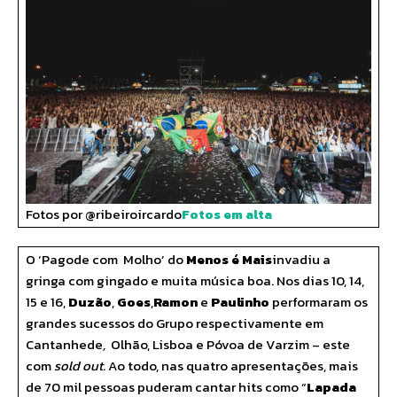
Fotos por @ribeiroircardo
Fotos em alta
O ‘Pagode com Molho’ do
Menos é Mais
invadiu a
gringa com gingado e muita música boa. Nos dias 10, 14,
15 e 16,
Duzão
,
Goes
,
Ramon
e
Paulinho
performaram os
grandes sucessos do Grupo respectivamente em
Cantanhede
,
Olhão, Lisboa e Póvoa de Varzim – este
com
sold out
. Ao todo, nas quatro apresentações, mais
de 70 mil pessoas puderam cantar hits como “
Lapada