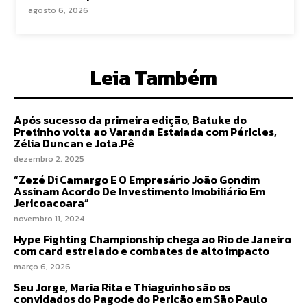
agosto 6, 2026
Leia Também
Após sucesso da primeira edição, Batuke do
Pretinho volta ao Varanda Estaiada com Péricles,
Zélia Duncan e Jota.Pê
dezembro 2, 2025
“Zezé Di Camargo E O Empresário João Gondim
Assinam Acordo De Investimento Imobiliário Em
Jericoacoara”
novembro 11, 2024
Hype Fighting Championship chega ao Rio de Janeiro
com card estrelado e combates de alto impacto
março 6, 2026
Seu Jorge, Maria Rita e Thiaguinho são os
convidados do Pagode do Pericão em São Paulo