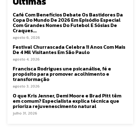
Últimas
Café Com Benefícios Debate Os Bastidores Da
Copa Do Mundo De 2026 Em Episódio Especial
Com Grandes Nomes Do Futebol E Sósias De
Craques...
agosto 6, 2026
Festival Churrascada Celebra 11 Anos Com Mais
De 4 Mil Visitantes Em São Paulo
agosto 4, 2026
Francisca Rodrigues une psicanálise, fé e
propósito para promover acolhimento e
transformação
agosto 3, 2026
O que Kris Jenner, Demi Moore e Brad Pitt têm
em comum? Especialista explica técnica que
prioriza rejuvenescimento natural
julho 31, 2026