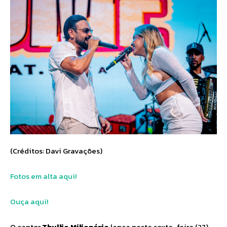
(Créditos: Davi Gravações)
Fotos em alta aqui!
Ouça aqui!
O cantor
Thullio Milionário
lança nesta sexta-feira (27),