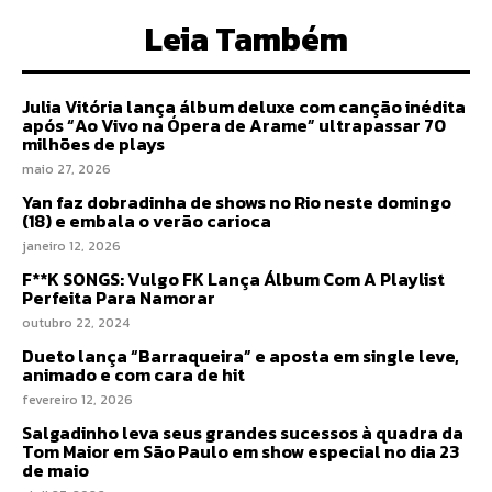
Leia Também
Julia Vitória lança álbum deluxe com canção inédita
após “Ao Vivo na Ópera de Arame” ultrapassar 70
milhões de plays
maio 27, 2026
Yan faz dobradinha de shows no Rio neste domingo
(18) e embala o verão carioca
janeiro 12, 2026
F**K SONGS: Vulgo FK Lança Álbum Com A Playlist
Perfeita Para Namorar
outubro 22, 2024
Dueto lança “Barraqueira” e aposta em single leve,
animado e com cara de hit
fevereiro 12, 2026
Salgadinho leva seus grandes sucessos à quadra da
Tom Maior em São Paulo em show especial no dia 23
de maio