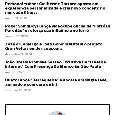
Personal trainer Guilherme Tartaro aposta em
experiência personalizada e cria novo conceito no
mercado fitness
março 21, 2026
Roger SomdBoys lança videoclipe oficial de “Forró Di
Paredão” e reforça sua influência no forró
janeiro 17, 2026
Zezé di Camargo e João Gondim visitam o projeto
Gran Vellas em Jericoacoara
dezembro 9, 2024
João Brasio Promove Sessão Exclusiva De “O Rei Da
Internet” Com Presença Do Elenco Em São Paulo
maio 6, 2026
Dueto lança “Barraqueira” e aposta em single leve,
animado e com cara de hit
fevereiro 12, 2026