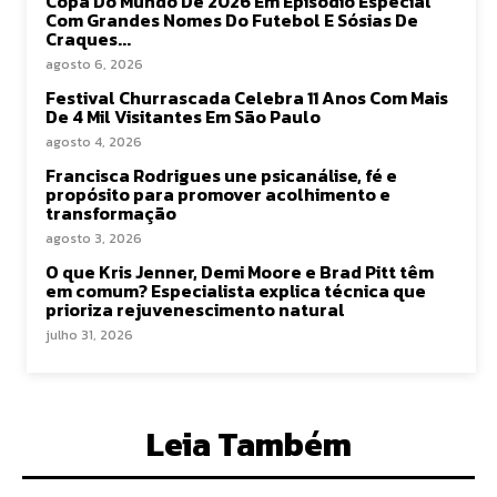
Copa Do Mundo De 2026 Em Episódio Especial
Com Grandes Nomes Do Futebol E Sósias De
Craques...
agosto 6, 2026
Festival Churrascada Celebra 11 Anos Com Mais
De 4 Mil Visitantes Em São Paulo
agosto 4, 2026
Francisca Rodrigues une psicanálise, fé e
propósito para promover acolhimento e
transformação
agosto 3, 2026
O que Kris Jenner, Demi Moore e Brad Pitt têm
em comum? Especialista explica técnica que
prioriza rejuvenescimento natural
julho 31, 2026
Leia Também