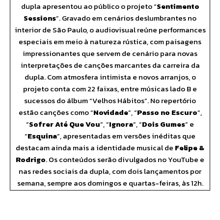
dupla apresentou ao público o projeto “
Sentimento
Sessions
”. Gravado em cenários deslumbrantes no
interior de São Paulo, o audiovisual reúne performances
especiais em meio à natureza rústica, com paisagens
impressionantes que servem de cenário para novas
interpretações de canções marcantes da carreira da
dupla. Com atmosfera intimista e novos arranjos, o
projeto conta com 22 faixas, entre músicas lado B e
sucessos do álbum “Velhos Hábitos”. No repertório
estão canções como “
Novidade
”, “
Passo no Escuro
”,
“
Sofrer Até Que Vou
”, “
Ignora
”, “
Dois Gumes
” e
“
Esquina
”, apresentadas em versões inéditas que
destacam ainda mais a identidade musical de
Felipe &
Rodrigo
. Os conteúdos serão divulgados no YouTube e
nas redes sociais da dupla, com dois lançamentos por
semana, sempre aos domingos e quartas-feiras, às 12h.